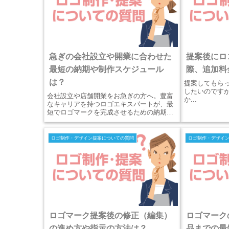
急ぎの会社設立や開業に合わせた
提案後にロ
最短の納期や制作スケジュール
際、追加料
は？
提案してもら
したいのです
会社設立や店舗開業をお急ぎの方へ。豊富
か...
なキャリアを持つロゴエキスパートが、最
短でロゴマークを完成させるための納期や
制作スケジュールを解説。お電話での丁寧
なヒアリングによるスピード対応と、即座
に看板や名刺に使える納品データパッケー
ロゴ制作・デザイン提案についての質問
ロゴ制作・デザイ
ジをご紹介。
ロゴマーク提案後の修正（編集）
ロゴマーク
の進め方や指示の方法は？
品までの最