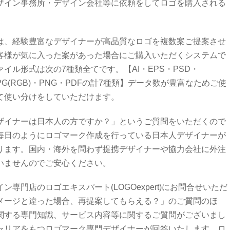
ザイン事務所・デザイン会社等に依頼をしてロゴを購入される
。
は、経験豊富なデザイナーが高品質なロゴを複数案ご提案させ
客様が気に入った案があった場合にご購入いただくシステムで
イル形式は次の7種類全てです。【AI・EPS・PSD・
・JPG(RGB)・PNG・PDFの計7種類】データ数が豊富なためご使
て使い分けをしていただけます。
ザイナーは日本人の方ですか？」というご質問をいただくので
毎日のようにロゴマーク作成を行っている日本人デザイナーが
ります。国内・海外を問わず提携デザイナーや協力会社に外注
いませんのでご安心ください。
ン専門店のロゴエキスパート(LOGOexpert)にお問合せいただ
メージと違った場合、再提案してもらえる？」のご質問のほ
関する専門知識、サービス内容等に関するご質問がございまし
ャリアをもつロゴマーク専門デザイナーが回答いたします。ロ