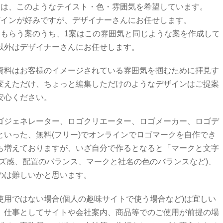
には、このようなテイスト・色・雰囲気を希望しています。
ザインが好みですが、デザイナーさんにお任せします。
てもらう案のうち、1案はこの雰囲気と同じような案を作成して
以外はデザイナーさんにお任せします。
資料はお客様のイメージされている雰囲気を掴むために拝見す
変えただけ、ちょっと編集しただけのようなデザインはご提案
安心ください。
ゴジェネレーター、ロゴクリエーター、ロゴメーカー、ロゴデ
といった、無料(フリー)でオンラインでロゴマークを自作でき
も増えておりますが、いざ自分で作るとなると「マークと文字
イズ感、配置のバランス、マークと社名の色のバランスなど)、
のは難しいかと思います。
使用ではない場合(個人の趣味サイトで使う場合など)は宜しい
、仕事としてサイトや会社案内、商品等でのご使用が前提の場