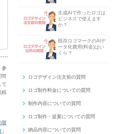
生成AIで作ったロゴは
ビジネスで使えます
か？
既存ロゴマークのAIデ
ータ化費用(料金)はい
くら？
。参
質問
ロゴデザイン注文前の質問
して
ロゴ制作料金についての質問
気軽
制作内容についての質問
ロゴ制作・提案についての質問
の質
納品内容についての質問
覧
」