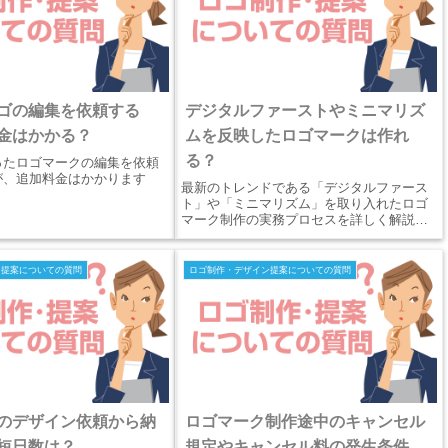
ゴの編集を依頼する
デジタルファーストやミニマリズ
金はかかる？
ムを反映したロゴマークは作れ
る？
ったロゴマークの編集を依頼
が、追加料金はかかります
最新のトレンドである「デジタルファース
ト」や「ミニマリズム」を取り入れたロゴ
マーク制作の実務プロセスを詳しく解説。
豊富なキャリアを持つプロが、看板やスマ
ホ画面での文字潰れやフォントのブレを防
ぐレスポンシブ設計、ワンストップ印刷ま
ン提案についての質問
ロゴ制作・デザイン提案についての質問
でを網羅。
のデザイン依頼から納
ロゴマーク制作途中のキャンセル
短日数は？
規定やキャンセル料の発生条件