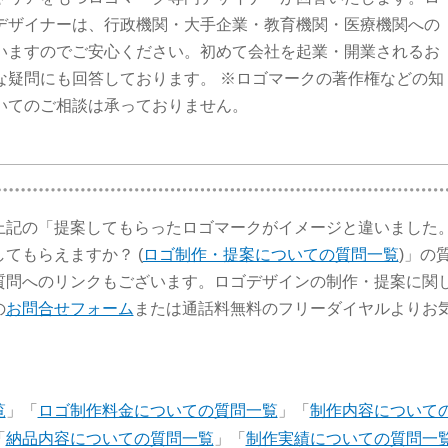
デザイナーは、行政機関・大手企業・教育機関・医療機関への
いますのでご安心ください。初めて会社を起業・開業されるお
な疑問にも回答しております。 ※ロゴマークの著作権などの知
いてのご相談は承っておりません。
上記の「提案してもらったロゴマークがイメージと違いました
てもらえますか？ (
ロゴ制作・提案についての質問一覧
)」の
質問へのリンクもございます。ロゴデザインの制作・提案に関
の
お問合せフォーム
または通話料無料のフリーダイヤルよりお
覧
」「
ロゴ制作料金についての質問一覧
」「
制作内容について
「
納品内容についての質問一覧
」「
制作実績についての質問一