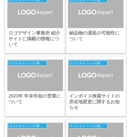
ロゴエキスパートの新着情報
ロゴエキスパートの新着情報
ロゴデザイン事務所 紹介
納品物の遅延の可能性に
サイトに掲載の情報につ
ついて
いて
ロゴエキスパートの新着情報
ロゴエキスパートの新着情報
2023年 年末年始の営業に
インボイス検索サイトの
ついて
所在地変更に関するお知
らせ
ロゴエキスパートの新着情報
ロゴエキスパートの新着情報