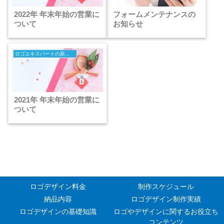
2022年 年末年始の営業に
フォームメンテナンスの
ついて
お知らせ
ロゴエキスパートの新着情報
2021年 年末年始の営業に
ついて
ロゴデザイン料金
制作スケジュール
納品内容
ロゴデザイン制作実績
ロゴデザインの基礎知識
ロゴやデザインに関するお役立ち
コンテンツ