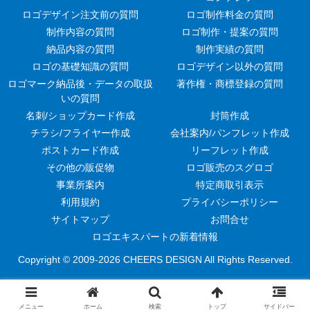
ロゴデザイン注文前の質問
ロゴ制作料金の質問
制作内容の質問
ロゴ制作・提案の質問
納品内容の質問
制作実績の質問
ロゴの基礎知識の質問
ロゴデザイン以外の質問
ロゴマーク納品後・データの取扱
著作権・商標登録の質問
いの質問
名刺/ショップカード作成
封筒作成
チラシ/フライヤー作成
会社案内/パンフレット作成
ポストカード作成
リーフレット作成
その他の販促物
ロゴ販売のスグロゴ
事業所案内
特定商取引表示
利用規約
プライバシーポリシー
サイトマップ
お問合せ
ロゴエキスパートの新着情報
Copyright © 2009-
2026 CHEERS DESIGN All Rights Reserved.
メニュー
ホーム
検索
トップ
サイドバー