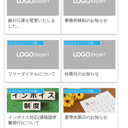
銀行口座を変更いたしま
事務所移転のお知らせ
した。
ロゴエキスパートの新着情報
ロゴエキスパートの新着情報
フリーダイヤルについて
休業日のお知らせ
ロゴエキスパートの新着情報
ロゴエキスパートの新着情報
インボイス対応(適格請求
夏季休業日のお知らせ
書発行)について