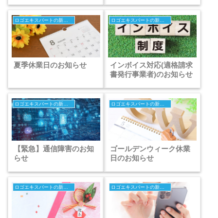
ロゴエキスパートの新着情報
ロゴエキスパートの新着情報
夏季休業日のお知らせ
インボイス対応(適格請求
書発行事業者)のお知らせ
ロゴエキスパートの新着情報
ロゴエキスパートの新着情報
【緊急】通信障害のお知
ゴールデンウィーク休業
らせ
日のお知らせ
ロゴエキスパートの新着情報
ロゴエキスパートの新着情報