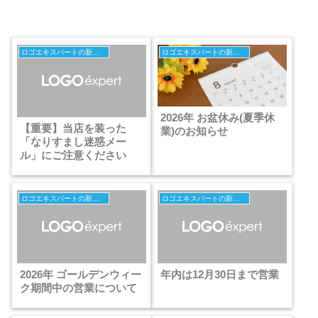
ロゴエキスパートの新着情報
ロゴエキスパートの新着情報
2026年 お盆休み(夏季休
【重要】当店を装った
業)のお知らせ
「なりすまし迷惑メー
ル」にご注意ください
ロゴエキスパートの新着情報
ロゴエキスパートの新着情報
2026年 ゴールデンウィー
年内は12月30日まで営業
ク期間中の営業について