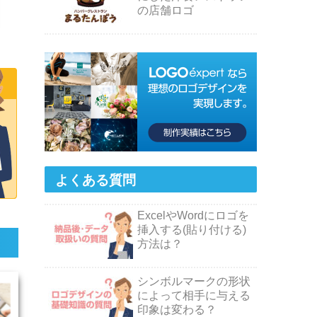
の店舗ロゴ
よくある質問
ExcelやWordにロゴを
挿入する(貼り付ける)
方法は？
シンボルマークの形状
によって相手に与える
印象は変わる？