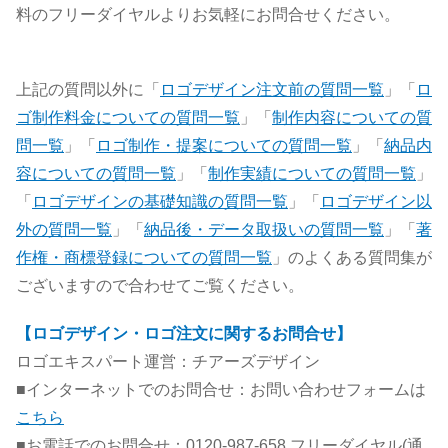
料のフリーダイヤルよりお気軽にお問合せください。
上記の質問以外に「
ロゴデザイン注文前の質問一覧
」「
ロ
ゴ制作料金についての質問一覧
」「
制作内容についての質
問一覧
」「
ロゴ制作・提案についての質問一覧
」「
納品内
容についての質問一覧
」「
制作実績についての質問一覧
」
「
ロゴデザインの基礎知識の質問一覧
」「
ロゴデザイン以
外の質問一覧
」「
納品後・データ取扱いの質問一覧
」「
著
作権・商標登録についての質問一覧
」のよくある質問集が
ございますので合わせてご覧ください。
【ロゴデザイン・ロゴ注文に関するお問合せ】
ロゴエキスパート運営：チアーズデザイン
■インターネットでのお問合せ：お問い合わせフォームは
こちら
■お電話でのお問合せ：0120-987-658 フリーダイヤル(通