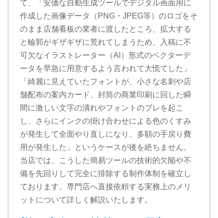
て、「安価な自動生成ツールでデジタル画面用に
作成した画像データ（PNG・JPEG等）のロゴをそ
のまま店舗看板の業者に渡したところ、拡大する
と輪郭がギザギザに荒れてしまうため、入稿に不
可欠なイラストレーター（AI）形式のベクターデ
ータを早急に用意するよう言われて大慌てした」
「綺麗に見えていたフォントが、小さな名刺や店
舗配布の案内カード、封筒の商業印刷に回した瞬
間に激しい文字の潰れやフォントのブレを起こ
し、さらにインクの掛け合わせによる色のくすみ
が発生して全面やり直しになり、多額の手戻り費
用が発生した」というケースが後を絶ちません。
当店では、こうした簡易ツールの技術的欠陥や不
備を先回りして完全に排除する制作体制を確立し
ております。専門店へ直接依頼する実務上のメリ
ットについて詳しく解説いたします。