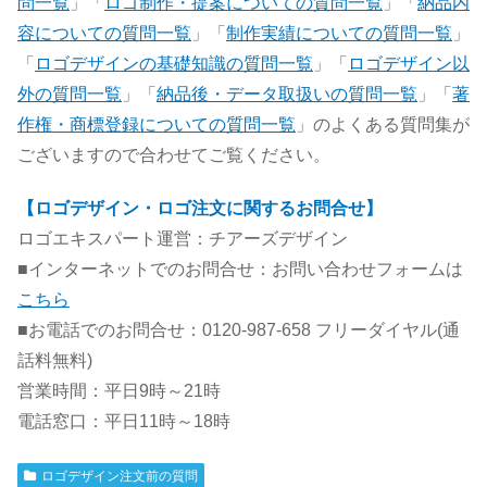
問一覧
」「
ロゴ制作・提案についての質問一覧
」「
納品内
容についての質問一覧
」「
制作実績についての質問一覧
」
「
ロゴデザインの基礎知識の質問一覧
」「
ロゴデザイン以
外の質問一覧
」「
納品後・データ取扱いの質問一覧
」「
著
作権・商標登録についての質問一覧
」のよくある質問集が
ございますので合わせてご覧ください。
【ロゴデザイン・ロゴ注文に関するお問合せ】
ロゴエキスパート運営：チアーズデザイン
■インターネットでのお問合せ：お問い合わせフォームは
こちら
■お電話でのお問合せ：0120-987-658 フリーダイヤル(通
話料無料)
営業時間：平日9時～21時
電話窓口：平日11時～18時
ロゴデザイン注文前の質問