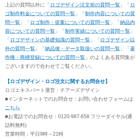
上記の質問以外に「
ロゴデザイン注文前の質問一覧
」「
ロ
ゴ制作料金についての質問一覧
」「
制作内容についての質
問一覧
」「
ロゴ制作・提案についての質問一覧
」「
納品内
容についての質問一覧
」「
制作実績についての質問一覧
」
「
ロゴデザインの基礎知識の質問一覧
」「
ロゴデザイン以
外の質問一覧
」「
納品後・データ取扱いの質問一覧
」「
著
作権・商標登録についての質問一覧
」のよくある質問集が
ございますので合わせてご覧ください。
【ロゴデザイン・ロゴ注文に関するお問合せ】
ロゴエキスパート運営：チアーズデザイン
■インターネットでのお問合せ：お問い合わせフォームは
こちら
■お電話でのお問合せ：0120-987-658 フリーダイヤル(通
話料無料)
営業時間：平日9時～21時