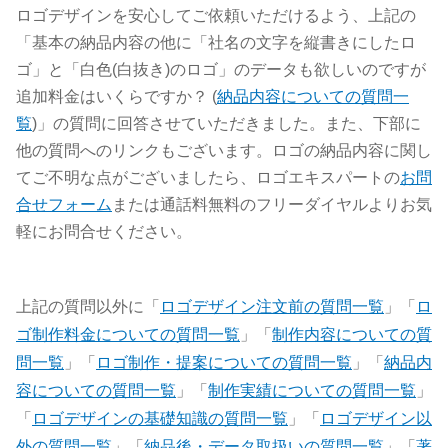
ロゴデザインを安心してご依頼いただけるよう、上記の
「基本の納品内容の他に「社名の文字を縦書きにしたロ
ゴ」と「白色(白抜き)のロゴ」のデータも欲しいのですが
追加料金はいくらですか？ (
納品内容についての質問一
覧
)」の質問に回答させていただきました。また、下部に
他の質問へのリンクもございます。ロゴの納品内容に関し
てご不明な点がございましたら、ロゴエキスパートの
お問
合せフォーム
または通話料無料のフリーダイヤルよりお気
軽にお問合せください。
上記の質問以外に「
ロゴデザイン注文前の質問一覧
」「
ロ
ゴ制作料金についての質問一覧
」「
制作内容についての質
問一覧
」「
ロゴ制作・提案についての質問一覧
」「
納品内
容についての質問一覧
」「
制作実績についての質問一覧
」
「
ロゴデザインの基礎知識の質問一覧
」「
ロゴデザイン以
外の質問一覧
」「
納品後・データ取扱いの質問一覧
」「
著