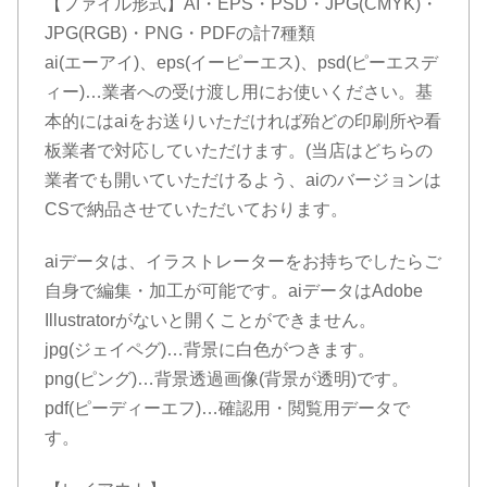
【ファイル形式】AI・EPS・PSD・JPG(CMYK)・
JPG(RGB)・PNG・PDFの計7種類
ai(エーアイ)、eps(イーピーエス)、psd(ピーエスデ
ィー)…業者への受け渡し用にお使いください。基
本的にはaiをお送りいただければ殆どの印刷所や看
板業者で対応していただけます。(当店はどちらの
業者でも開いていただけるよう、aiのバージョンは
CSで納品させていただいております。
aiデータは、イラストレーターをお持ちでしたらご
自身で編集・加工が可能です。aiデータはAdobe
Illustratorがないと開くことができません。
jpg(ジェイペグ)…背景に白色がつきます。
png(ピング)…背景透過画像(背景が透明)です。
pdf(ピーディーエフ)…確認用・閲覧用データで
す。