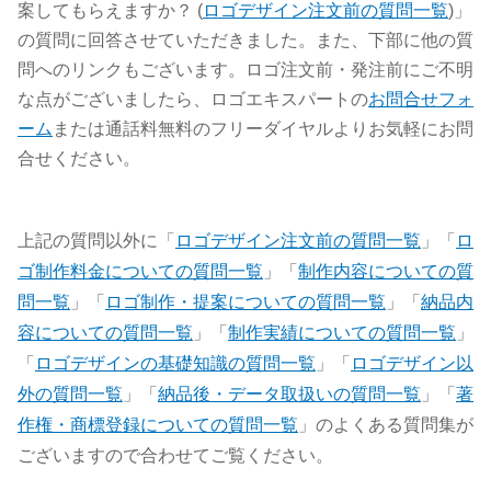
案してもらえますか？ (
ロゴデザイン注文前の質問一覧
)」
の質問に回答させていただきました。また、下部に他の質
問へのリンクもございます。ロゴ注文前・発注前にご不明
な点がございましたら、ロゴエキスパートの
お問合せフォ
ーム
または通話料無料のフリーダイヤルよりお気軽にお問
合せください。
上記の質問以外に「
ロゴデザイン注文前の質問一覧
」「
ロ
ゴ制作料金についての質問一覧
」「
制作内容についての質
問一覧
」「
ロゴ制作・提案についての質問一覧
」「
納品内
容についての質問一覧
」「
制作実績についての質問一覧
」
「
ロゴデザインの基礎知識の質問一覧
」「
ロゴデザイン以
外の質問一覧
」「
納品後・データ取扱いの質問一覧
」「
著
作権・商標登録についての質問一覧
」のよくある質問集が
ございますので合わせてご覧ください。