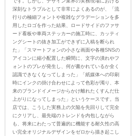
です。しかし、デザイン業界の実務現場における
深刻なトラブルとして非常によくあるのが、「流
行りの極細フォントや複雑なグラデーションを多
用したロゴを作った結果、ロードサイドのファサ
ード看板や車両ステッカーの施工時に、カッティ
ングシートの抜き加工ができずに入稿を断られ
た」「スマートフォンの小さな画面や各種SNSの
アイコンに縮小配置した瞬間に、文字の潰れやフ
ォントのブレが発生し、何が書かれているか全く
認識できなくなってしまった」「紙媒体への印刷
時にインクの掛け合わせによって色彩が濁り、本
来のブランドイメージからかけ離れたくすんだ仕
上がりになってしまった」というケースです。当
店では、こうした実務上の欠陥を先回りして完全
にクリアし、最先端のトレンドを内包しながら
も、将来にわたって普遍的に機能する耐久性の高
い完全オリジナルデザインをゼロから描き起こし