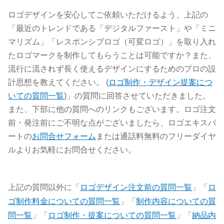
ロゴデザインを安心してご依頼いただけるよう、上記の
「最近のトレンドである「デジタルファースト」や「ミニ
マリズム」「レスポンシブロゴ（可変ロゴ）」を取り入れ
たロゴマークを制作してもらうことは可能ですか？また、
流行に流されず長く使えるデザインにするためのプロの設
計思想を教えてください。 (
ロゴ制作・デザイン提案につ
いての質問一覧
)」の質問に回答させていただきました。
また、下部に他の質問へのリンクもございます。ロゴ注文
前・発注前にご不明な点がございましたら、ロゴエキスパ
ートの
お問合せフォーム
または通話料無料のフリーダイヤ
ルよりお気軽にお問合せください。
上記の質問以外に「
ロゴデザイン注文前の質問一覧
」「
ロ
ゴ制作料金についての質問一覧
」「
制作内容についての質
問一覧
」「
ロゴ制作・提案についての質問一覧
」「
納品内