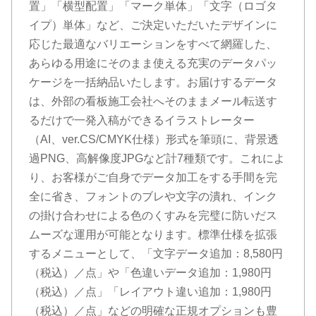
置」「横型配置」「マーク単体」「文字（ロゴタ
イプ）単体」など、ご決定いただいたデザインに
応じた最適なバリエーションをすべて網羅した、
あらゆる用途にそのまま使える充実のデータパッ
ケージを一括納品いたします。お届けするデータ
は、外部の看板施工会社へそのままメール転送す
るだけで一発入稿ができるイラストレーター
（AI、ver.CS/CMYK仕様）形式を筆頭に、背景透
過PNG、高解像度JPGなど計7種類です。これによ
り、お客様がご自身でデータ加工をする手間を完
全に省き、フォントのブレや文字の潰れ、インク
の掛け合わせによる色のくすみを完璧に防いだス
ムーズな運用が可能となります。標準仕様を拡張
するメニューとして、「文字データ追加：8,580円
（税込）／点」や「色違いデータ追加：1,980円
（税込）／点」「レイアウト違い追加：1,980円
（税込）／点」などの明確な正規オプションも豊