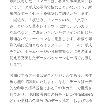
最終決定したロゴマークは、将来の事業展開にお
いてデータ形式の不備で悩むことがないよう、網
羅的なデータセットを構築して納品いたします。
「縦組み」「横組み」「マークのみ」「文字の
み」といった基本レイアウトに対し、フルカラー
や単色など、ご決定いただいたデザインに応じた
最適なバリエーションをご用意します。看板や印
刷入稿に必須となるイラストレーター（AI）形式
を含め、ホームページや各種書類などにそのまま
使える充実したデータパッケージを一括でお渡し
します。
お届けするデータは完全オリジナルであり、著作
権も無料で譲渡いたします。なお、データは一般
的な印刷の標準規格であるCMYKカラーで構築さ
れており、印刷業者独自の特色（DICやPantoneな
ど）や塗料の色番号でのデータ指定、および商標