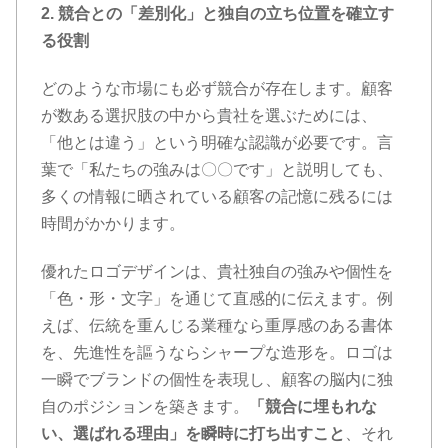
2. 競合との「差別化」と独自の立ち位置を確立す
る役割
どのような市場にも必ず競合が存在します。顧客
が数ある選択肢の中から貴社を選ぶためには、
「他とは違う」という明確な認識が必要です。言
葉で「私たちの強みは〇〇です」と説明しても、
多くの情報に晒されている顧客の記憶に残るには
時間がかかります。
優れたロゴデザインは、貴社独自の強みや個性を
「色・形・文字」を通じて直感的に伝えます。例
えば、伝統を重んじる業種なら重厚感のある書体
を、先進性を謳うならシャープな造形を。ロゴは
一瞬でブランドの個性を表現し、顧客の脳内に独
自のポジションを築きます。
「競合に埋もれな
い、選ばれる理由」を瞬時に打ち出すこと
、それ