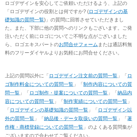
ロゴデザインを安心してご依頼いただけるよう、上記の
「ロゴデザインの役割とは何ですか? (
ロゴデザインの基
礎知識の質問一覧
)」の質問に回答させていただきまし
た。また、下部に他の質問へのリンクもございます。ご発
注いただく前にロゴについてご不明な点がございました
ら、ロゴエキスパートの
お問合せフォーム
または通話料無
料のフリーダイヤルよりお気軽にお問合せください。
上記の質問以外に「
ロゴデザイン注文前の質問一覧
」「
ロ
ゴ制作料金についての質問一覧
」「
制作内容についての質
問一覧
」「
ロゴ制作・提案についての質問一覧
」「
納品内
容についての質問一覧
」「
制作実績についての質問一覧
」
「
ロゴデザインの基礎知識の質問一覧
」「
ロゴデザイン以
外の質問一覧
」「
納品後・データ取扱いの質問一覧
」「
著
作権・商標登録についての質問一覧
」のよくある質問集が
ございますので合わせてご覧ください。