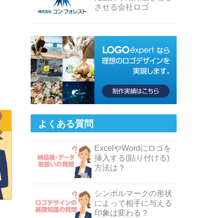
させる会社ロゴ
よくある質問
ExcelやWordにロゴを
挿入する(貼り付ける)
方法は？
シンボルマークの形状
によって相手に与える
印象は変わる？