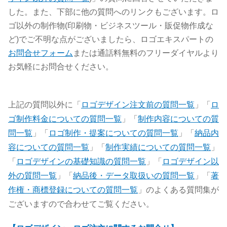
した。また、下部に他の質問へのリンクもございます。ロ
ゴ以外の制作物(印刷物・ビジネスツール・販促物作成な
ど)でご不明な点がございましたら、ロゴエキスパートの
お問合せフォーム
または通話料無料のフリーダイヤルより
お気軽にお問合せください。
上記の質問以外に「
ロゴデザイン注文前の質問一覧
」「
ロ
ゴ制作料金についての質問一覧
」「
制作内容についての質
問一覧
」「
ロゴ制作・提案についての質問一覧
」「
納品内
容についての質問一覧
」「
制作実績についての質問一覧
」
「
ロゴデザインの基礎知識の質問一覧
」「
ロゴデザイン以
外の質問一覧
」「
納品後・データ取扱いの質問一覧
」「
著
作権・商標登録についての質問一覧
」のよくある質問集が
ございますので合わせてご覧ください。