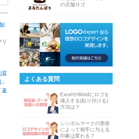
の店舗ロゴ
制
フリ
の質
よくある質問
覧
」
「
著
ExcelやWordにロゴを
挿入する(貼り付ける)
方法は？
シンボルマークの形状
によって相手に与える
印象は変わる？