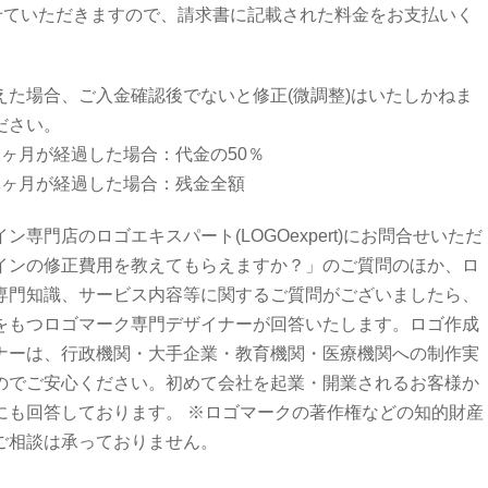
させていただきますので、請求書に記載された料金をお支払いく
えた場合、ご入金確認後でないと修正(微調整)はいたしかねま
ださい。
1ヶ月が経過した場合：代金の50％
2ヶ月が経過した場合：残金全額
ン専門店のロゴエキスパート(LOGOexpert)にお問合せいただ
インの修正費用を教えてもらえますか？」のご質問のほか、ロ
専門知識、サービス内容等に関するご質問がございましたら、
をもつロゴマーク専門デザイナーが回答いたします。ロゴ作成
ナーは、行政機関・大手企業・教育機関・医療機関への制作実
のでご安心ください。初めて会社を起業・開業されるお客様か
にも回答しております。 ※ロゴマークの著作権などの知的財産
ご相談は承っておりません。