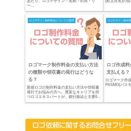
あたり、ロゴデザイン・名刺・封筒・リ
(欧文社名)の会
ー...
ロゴデザイン制作料金についての質問
ロゴデザイン制作
ロゴマーク制作料金の支払い方法
ロゴ作成料金
の種類や領収書の発行はどうな
支払える？
る？
ロゴマーク作成料
PASMO(パスモ
新規ロゴの制作料金の支払い方法や領収書
発行でお悩みの方へ。豊富なキャリアを持
つロゴエキスパートが、銀行振込と主要6ブ
ランド対応のクレジットカード決済、イン
ボイス対応のPDF請求書、電子領収書の発
行基準、名刺・封筒のワンストップ印刷を
解説。