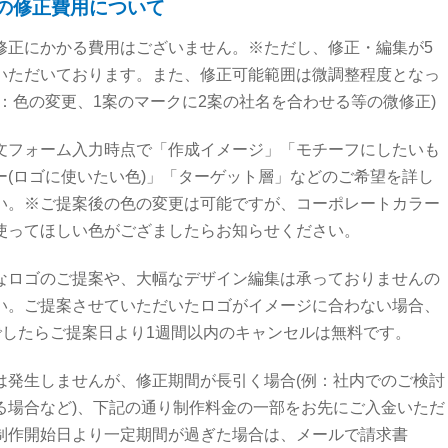
の修正費用について
修正にかかる費用はございません。※ただし、修正・編集が5
いただいております。また、修正可能範囲は微調整程度となっ
例：色の変更、1案のマークに2案の社名を合わせる等の微修正)
文フォーム入力時点で「作成イメージ」「モチーフにしたいも
ー(ロゴに使いたい色)」「ターゲット層」などのご希望を詳し
い。※ご提案後の色の変更は可能ですが、コーポレートカラー
使ってほしい色がござましたらお知らせください。
なロゴのご提案や、大幅なデザイン編集は承っておりませんの
い。ご提案させていただいたロゴがイメージに合わない場合、
)でしたらご提案日より1週間以内のキャンセルは無料です。
は発生しませんが、修正期間が長引く場合(例：社内でのご検討
る場合など)、下記の通り制作料金の一部をお先にご入金いただ
制作開始日より一定期間が過ぎた場合は、メールで請求書