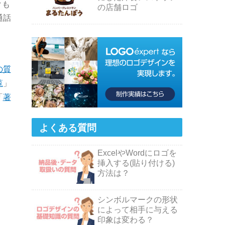
クも
の店舗ロゴ
通話
の質
覧
」
「
著
よくある質問
ExcelやWordにロゴを
挿入する(貼り付ける)
方法は？
シンボルマークの形状
によって相手に与える
印象は変わる？