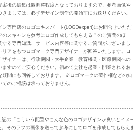
提案後の編集は微調整程度となっておりますので、参考画像や
つきましては、必ずデザイン制作の開始前にお送りください。
ン専門店のロゴエキスパート(LOGOexpert)にお問合せいただ
フのスキャンを参考にロゴ作成してもらえる？のご質問のほ
関する専門知識、サービス内容等に関するご質問がございまし
ャリアをもつロゴマーク専門デザイナーが回答いたします。ロ
デザイナーは、行政機関・大手企業・教育機関・医療機関への
いますのでご安心ください。初めて会社を起業・開業されるお
な疑問にも回答しております。 ※ロゴマークの著作権などの知
いてのご相談は承っておりません。
上記の「こういう配置やこんな色のロゴデザインが良いとイメ
た。そのラフの画像を送って参考にしてロゴを作成してもらえ