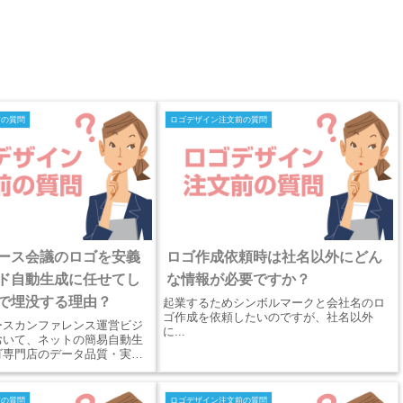
前の質問
ロゴデザイン注文前の質問
ース会議のロゴを安義
ロゴ作成依頼時は社名以外にどん
ド自動生成に任せてし
な情報が必要ですか？
で埋没する理由？
起業するためシンボルマークと会社名のロ
ゴ作成を依頼したいのですが、社名以外
ースカンファレンス運営ビジ
に...
おいて、ネットの簡易自動生
ゴ専門店のデータ品質・実務
を詳しく解説。オフィス看板
刷に耐えるイラストレーター
ー設計、ワンストップ印刷ま
前の質問
ロゴデザイン注文前の質問