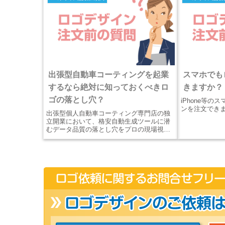
で網羅。
出張型自動車コーティングを起業
スマホでも
するなら絶対に知っておくべきロ
きますか？
ゴの落とし穴？
iPhone等
ンを注文できま
出張型個人自動車コーティング専門店の独
立開業において、格安自動生成ツールに潜
むデータ品質の落とし穴をプロの現場視点
で解説。サービスカーへのカッティングシ
ート施工や、高級名刺、施工保証書印刷に
一発入稿できるベクター設計を網羅。