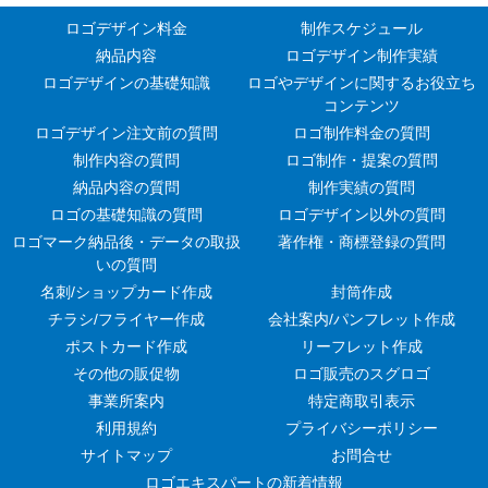
ロゴデザイン料金
制作スケジュール
納品内容
ロゴデザイン制作実績
ロゴデザインの基礎知識
ロゴやデザインに関するお役立ち
コンテンツ
ロゴデザイン注文前の質問
ロゴ制作料金の質問
制作内容の質問
ロゴ制作・提案の質問
納品内容の質問
制作実績の質問
ロゴの基礎知識の質問
ロゴデザイン以外の質問
ロゴマーク納品後・データの取扱
著作権・商標登録の質問
いの質問
名刺/ショップカード作成
封筒作成
チラシ/フライヤー作成
会社案内/パンフレット作成
ポストカード作成
リーフレット作成
その他の販促物
ロゴ販売のスグロゴ
事業所案内
特定商取引表示
利用規約
プライバシーポリシー
サイトマップ
お問合せ
ロゴエキスパートの新着情報