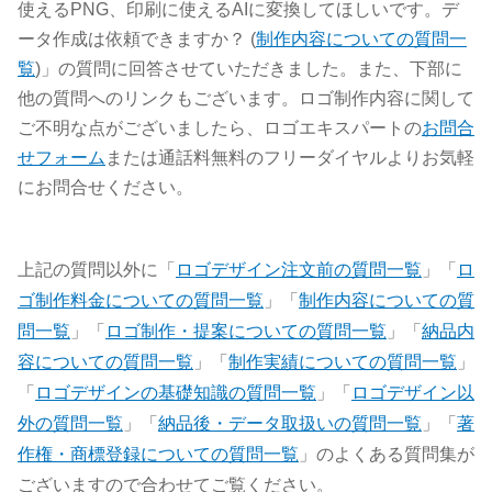
使えるPNG、印刷に使えるAIに変換してほしいです。デ
ータ作成は依頼できますか？ (
制作内容についての質問一
覧
)」の質問に回答させていただきました。また、下部に
他の質問へのリンクもございます。ロゴ制作内容に関して
ご不明な点がございましたら、ロゴエキスパートの
お問合
せフォーム
または通話料無料のフリーダイヤルよりお気軽
にお問合せください。
上記の質問以外に「
ロゴデザイン注文前の質問一覧
」「
ロ
ゴ制作料金についての質問一覧
」「
制作内容についての質
問一覧
」「
ロゴ制作・提案についての質問一覧
」「
納品内
容についての質問一覧
」「
制作実績についての質問一覧
」
「
ロゴデザインの基礎知識の質問一覧
」「
ロゴデザイン以
外の質問一覧
」「
納品後・データ取扱いの質問一覧
」「
著
作権・商標登録についての質問一覧
」のよくある質問集が
ございますので合わせてご覧ください。