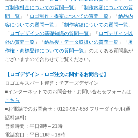
ゴ制作料金についての質問一覧
」「
制作内容についての質
問一覧
」「
ロゴ制作・提案についての質問一覧
」「
納品内
容についての質問一覧
」「
制作実績についての質問一覧
」
「
ロゴデザインの基礎知識の質問一覧
」「
ロゴデザイン以
外の質問一覧
」「
納品後・データ取扱いの質問一覧
」「
著
作権・商標登録についての質問一覧
」のよくある質問集が
ございますので合わせてご覧ください。
【ロゴデザイン・ロゴ注文に関するお問合せ】
ロゴエキスパート運営：チアーズデザイン
■インターネットでのお問合せ：お問い合わせフォームは
こちら
■お電話でのお問合せ：0120-987-658 フリーダイヤル(通
話料無料)
営業時間：平日9時～21時
電話窓口：平日11時～18時