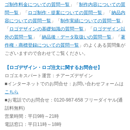
ゴ制作料金についての質問一覧
」「
制作内容についての質
問一覧
」「
ロゴ制作・提案についての質問一覧
」「
納品内
容についての質問一覧
」「
制作実績についての質問一覧
」
「
ロゴデザインの基礎知識の質問一覧
」「
ロゴデザイン以
外の質問一覧
」「
納品後・データ取扱いの質問一覧
」「
著
作権・商標登録についての質問一覧
」のよくある質問集が
ございますので合わせてご覧ください。
【ロゴデザイン・ロゴ注文に関するお問合せ】
ロゴエキスパート運営：チアーズデザイン
■インターネットでのお問合せ：お問い合わせフォームは
こちら
■お電話でのお問合せ：0120-987-658 フリーダイヤル(通
話料無料)
営業時間：平日9時～21時
電話窓口：平日11時～18時