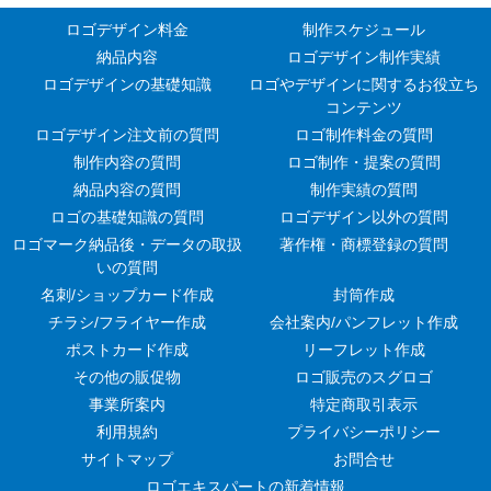
ロゴデザイン料金
制作スケジュール
納品内容
ロゴデザイン制作実績
ロゴデザインの基礎知識
ロゴやデザインに関するお役立ち
コンテンツ
ロゴデザイン注文前の質問
ロゴ制作料金の質問
制作内容の質問
ロゴ制作・提案の質問
納品内容の質問
制作実績の質問
ロゴの基礎知識の質問
ロゴデザイン以外の質問
ロゴマーク納品後・データの取扱
著作権・商標登録の質問
いの質問
名刺/ショップカード作成
封筒作成
チラシ/フライヤー作成
会社案内/パンフレット作成
ポストカード作成
リーフレット作成
その他の販促物
ロゴ販売のスグロゴ
事業所案内
特定商取引表示
利用規約
プライバシーポリシー
サイトマップ
お問合せ
ロゴエキスパートの新着情報